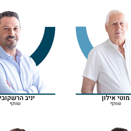
מוטי אילון
יניב הרשקובי
שותף
שותף