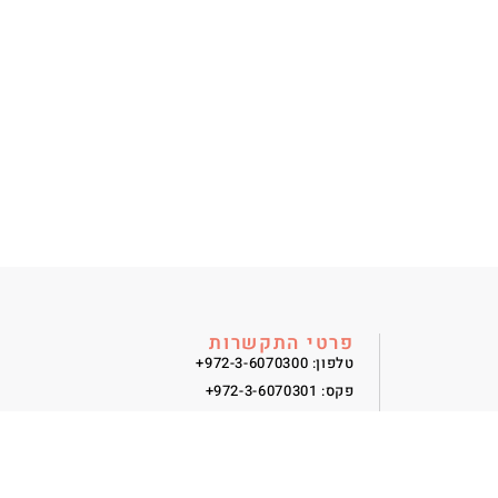
פרטי התקשרות
טלפון: 972-3-6070300+
פקס: 972-3-6070301+
6701101
shekelaw@slw.co.il