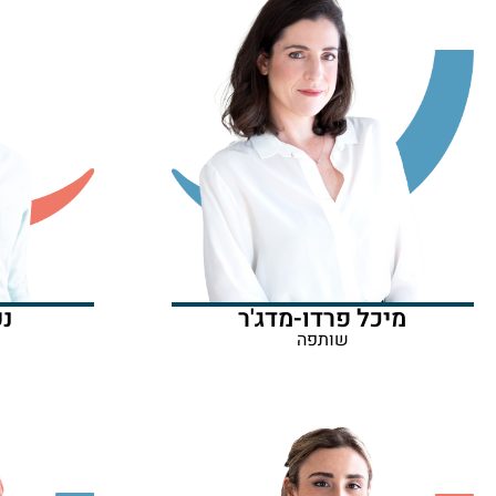
מיכל פרדו-מדג'ר
נע
שותפה