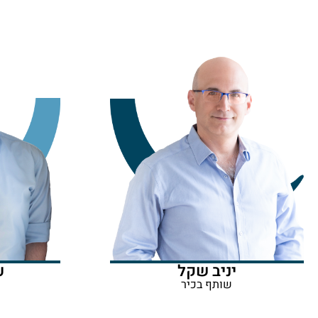
יניב שקל
ע
שותף בכיר