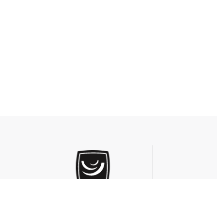
דרך מנחם בגין 132, מרכז עזריאלי, המגדל המשולש, קומה 33, תל אביב