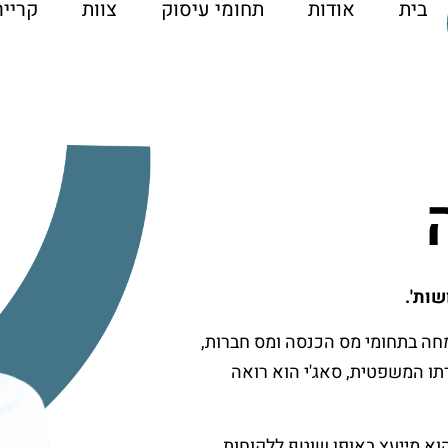
בית
אודות
תחומי עיסוק
צוות
קרייר
שות'.
שקל ושות' בשנת 2017, והוא מתמחה בתחומי מס הכנסה ומס חברות,
רתו המשפטית, סאג'י הוא רואה
 הוא מייעץ באופן שוטף ללקוחות