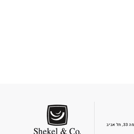
דרך מנחם בגין 132, מרכז עזריאלי, המגדל המשולש, קומה 33, תל אביב